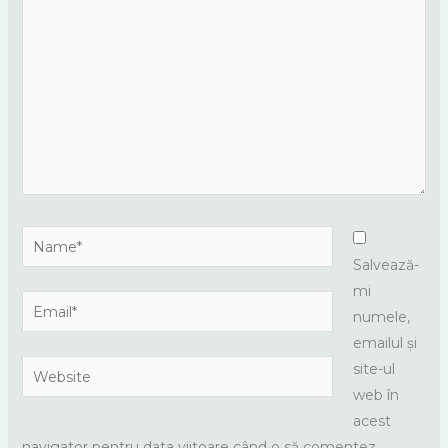
here..
Name*
Salvează-
mi
Email*
numele,
emailul și
Website
site-ul
web în
acest
navigator pentru data viitoare când o să comentez.