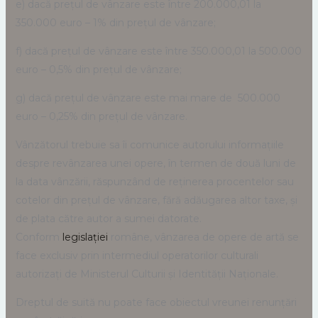
e) dacă prețul de vânzare este între 200.000,01 la
350.000 euro – 1% din prețul de vânzare;
f) dacă prețul de vânzare este între 350.000,01 la 500.000
euro – 0,5% din prețul de vânzare;
g) dacă prețul de vânzare este mai mare de 500.000
euro – 0,25% din prețul de vânzare.
Vânzătorul trebuie sa îi comunice autorului informațiile
despre revânzarea unei opere, în termen de două luni de
la data vânzării, răspunzând de reținerea procentelor sau
cotelor din prețul de vânzare, fără adăugarea altor taxe, și
de plata către autor a sumei datorate.
Conform
legislației
române, vânzarea de opere de artă se
face exclusiv prin intermediul operatorilor culturali
autorizați de Ministerul Culturii și Identității Naționale.
Dreptul de suită nu poate face obiectul vreunei renunțări