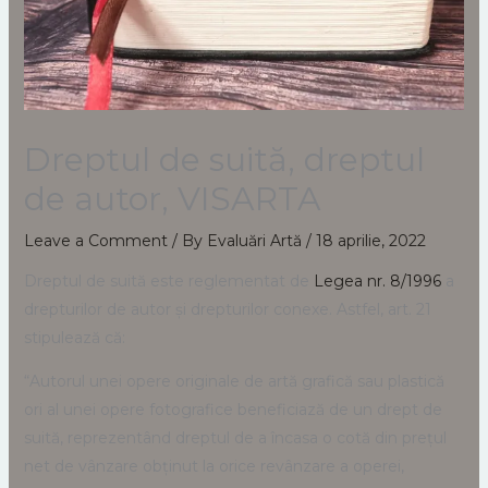
Dreptul de suită, dreptul
de autor, VISARTA
Leave a Comment
/ By
Evaluări Artă
/
18 aprilie, 2022
Dreptul de suită este reglementat de
Legea nr. 8/1996
a
drepturilor de autor și drepturilor conexe. Astfel, art. 21
stipulează că:
“Autorul unei opere originale de artă grafică sau plastică
ori al unei opere fotografice beneficiază de un drept de
suită, reprezentând dreptul de a încasa o cotă din prețul
net de vânzare obținut la orice revânzare a operei,