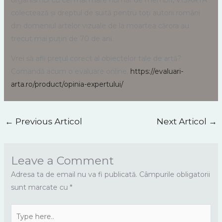
colectează și dreptul de suită pentru toți autorii români
din domeniul artelor vizuale de la moartea cărora au
trecut mai puțin de 70 de ani.
Vrei să afli prețul corect al obiectelor tale de artă?
Comandă acum o evaluare online.
https://evaluari-
arta.ro/product/opinia-expertului/
←
Previous Articol
Next Articol
→
Leave a Comment
Adresa ta de email nu va fi publicată.
Câmpurile obligatorii
sunt marcate cu
*
Type