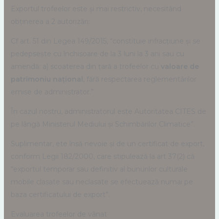
Exportul trofeelor este și mai restrictiv, necesitând
obținerea a 2 autorizări:
Cf art. 51 din Legea 149/2015, “constituie infracţiune şi se
pedepseşte cu închisoare de la 3 luni la 3 ani sau cu
amendă: a) scoaterea din ţară a trofeelor cu
valoare de
patrimoniu național
, fără respectarea reglementărilor
emise de administrator.”
În cazul nostru, administratorul este Autoritatea CITES de
pe lângă Ministerul Mediului și Schimbărilor Climatice”.
Suplimentar, ete însă nevoie și de un certificat de export,
conform Legii 182/2000, care stipulează la art 37(2) că
“exportul temporar sau definitiv al bunurilor culturale
mobile clasate sau neclasate se efectuează numai pe
baza certificatului de export”.
Evaluarea trofeelor de vânat