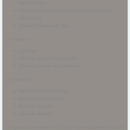
mijlocie (cm)
Circumferința prăjinilor, între ramura mijlocie și
lopată (cm)
Masa trofeului uscat (kg)
b) Adaosuri
Culoarea
Vârfurile de pe muchia lopeții
Mărimea, forma, regularitatea
c) Penalizări
Deschiderea insuficientă
Neregularități la lopeți
Muchiile lopeților
Lipsa de simetrie
Din punct de vedere al OG 24/2011 privind unele măsuri în