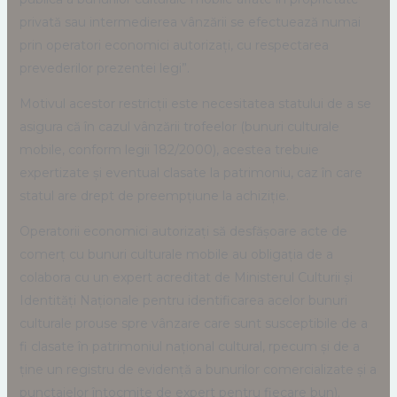
privată sau intermedierea vânzării se efectuează numai
prin operatori economici autorizați, cu respectarea
prevederilor prezentei legi”.
Motivul acestor restricții este necesitatea statului de a se
asigura că în cazul vânzării trofeelor (bunuri culturale
mobile, conform legii 182/2000), acestea trebuie
expertizate și eventual clasate la patrimoniu, caz în care
statul are drept de preempțiune la achiziție.
Operatorii economici autorizați să desfășoare acte de
comerț cu bunuri culturale mobile au obligația de a
colabora cu un expert acreditat de Ministerul Culturii și
Identități Naționale pentru identificarea acelor bunuri
culturale prouse spre vânzare care sunt susceptibile de a
fi clasate în patrimoniul național cultural, rpecum și de a
ține un registru de evidență a bunurilor comercializate și a
punctajelor întocmite de expert pentru fiecare bun).