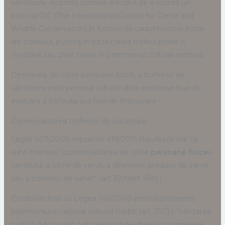
vânătoare. Această comisie are rolul de a acorda un
punctaj CIC (The International Council for Game and
Wildlife Conservation) în funcție de caracteristicile fizice
ale trofeului, punctaj în baza căruia trofeul poate fi
medaliat sau chiar clasat în patrimoniul cultural național.
Deținerea, de către persoane fizice, a trofeelor de
vânătoare este permisă sub condiția existenței fișei de
evaluare a trofeului și a fișei de împușcare.
Comercializarea trofeelor de vânătoare
Legile 407/2006, repsectiv 419/2015 stipulează clar că
sunt interzise “comercializarea de către
persoane fizice
a
vânatului, a cărnii de vânat, a diferitelor produse de vânat
sau a trofeelor de vânat” (art 39(t)/art 45(r) )
Coroborat însă cu Legea 182/2000 privind protejarea
patrimoniului național cultural mobil, (art. 35(1) ), “vânzarea
publică a bunurilor culturale mobile aflate în proprietate