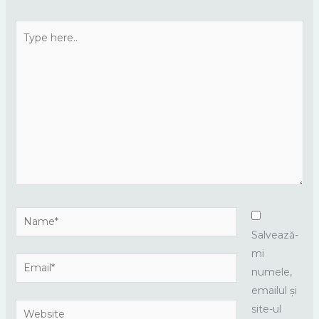
Type
here..
Name*
Salvează-
mi
Email*
numele,
emailul și
Website
site-ul