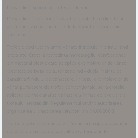
Dobândirea și posesia trofeelor de vânat
Dobândirea trofeelor de vânat se poate face direct prin
vânătoare sau prin achiziție de la operatorii economici
autorizați.
Trofeele obținute în urma vânătorii trebuie în primul rând
crotaliate. Crotalia reprezintă marca/sigiliul confecționat
din material plastic care se aplică exemplarelor de vânat
recoltate pe bază de autorizație individuală, înainte de
părăsirea fondului de vânătoare. În cazul exemplarelor de
vânat purtătoare de trofee convenționale, seria crotaliei
aplicate pe maxilar și se va înscrie și în fișa de evaluare a
trofeului. (extras din Regulamentul privind autorizarea,
organizarea și practicarea vânătorii din 04.06.2008)
Trofeele obținute în urma vânătorii sunt supuse evaluării
de către o comisie de specialitate a fondului de