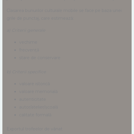
Clasarea bunurilor culturale mobile se face pe baza unei
grile de punctaj, care estimează:
a) Criterii generale
vechime
frecvență
stare de conservare
b) Criterii specifice
valoare istorică
valoare memorială
autenticitate
autor/atelier/școală
calitate formală
Exportul trofeelor de vânat