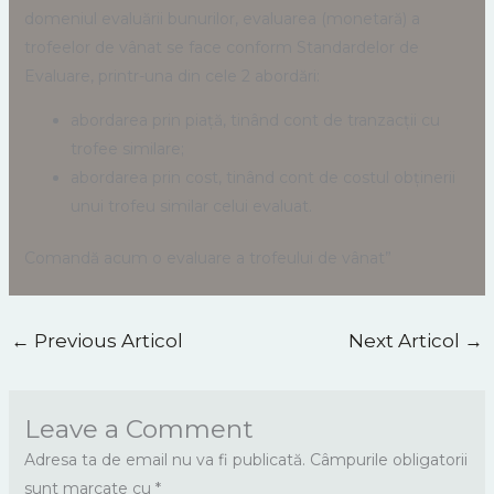
domeniul evaluării bunurilor, evaluarea (monetară) a
trofeelor de vânat se face conform Standardelor de
Evaluare, printr-una din cele 2 abordări:
abordarea prin piață, tinând cont de tranzacții cu
trofee similare;
abordarea prin cost, tinând cont de costul obținerii
unui trofeu similar celui evaluat.
Comandă acum o evaluare a trofeului de vânat”
←
Previous Articol
Next Articol
→
Leave a Comment
Adresa ta de email nu va fi publicată.
Câmpurile obligatorii
sunt marcate cu
*