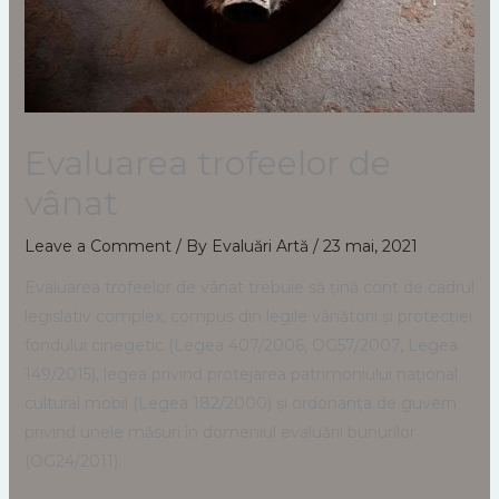
Evaluarea trofeelor de
vânat
Leave a Comment
/ By
Evaluări Artă
/
23 mai, 2021
Evaluarea trofeelor de vânat trebuie să țină cont de cadrul
legislativ complex, compus din legile vânătorii și protecției
fondului cinegetic (Legea 407/2006, OG57/2007, Legea
149/2015), legea privind protejarea patrimoniului național
cultural mobil (Legea 182/2000) și ordonanța de guvern
privind unele măsuri în domeniul evaluării bunurilor
(OG24/2011).