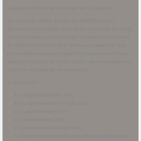
Evaluarea trofeelor de vânătoare are 2 înțelesuri:
Din punct de vedere al Ordinului 418/2015 pentru
aprobarea metodologiei de evaluare a trofeelor de vânat,
în conformitate cu metodologia Consiliului Internațional
de Vânătoare și Protecție a Vânatului, evaluare se face
prin acordarea unui punctaj pentru caracterisiticile fizice
speifice fiecărui tip de trofeu. Astfel, luând exemplul unui
trofeu ce cerb lopătar, se vor puncta:
a) Măsurători:
Lungimea prăjinilor (cm)
Lungimea ramurii ochiului (cm)
Lungimea lopeții (cm)
Lățimea lopeții (cm)
Circumferința rozetelor (cm)
Circumferința prăjinilor, între ramura ochiului și cea