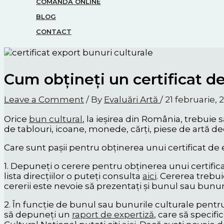
COMANDĂ ONLINE
BLOG
CONTACT
Cum obțineți un certificat d
Leave a Comment
/ By
Evaluări Artă
/
21 februarie, 
Orice
bun cultural
, la ieșirea din România, trebuie 
de tablouri, icoane, monede, cărți, piese de artă de
Care sunt pașii pentru obținerea unui certificat de 
1. Depuneți o cerere pentru obținerea unui certifica
lista direcțiilor o puteți consulta
aici
. Cererea trebu
cererii este nevoie să prezentați și bunul sau bunuril
2. În funcție de bunul sau bunurile culturale pentru 
să depuneți un
raport de expertiză
, care să specifi