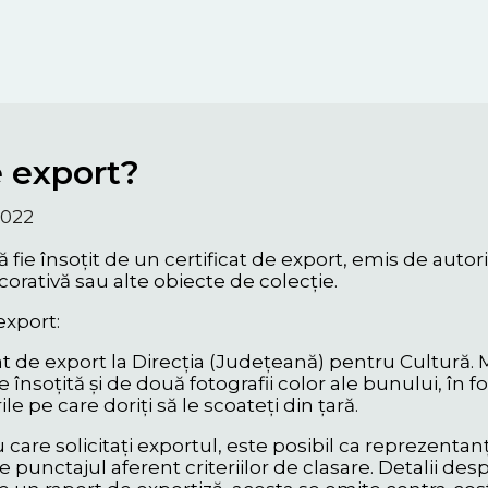
e export?
2022
să fie însoțit de un certificat de export, emis de auto
corativă sau alte obiecte de colecție.
export:
t de export la Direcția (Județeană) pentru Cultură. M
ie însoțită și de două fotografii color ale bunului, 
e pe care doriți să le scoateți din țară.
care solicitați exportul, este posibil ca reprezentanți
ce punctajul aferent criteriilor de clasare. Detalii d