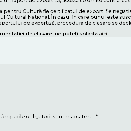
e un raport de expertiză, acesta se emite contra-cost 
ia pentru Cultură fie certificatul de export, fie negați
niul Cultural Național. În cazul în care bunul este sus
aportului de expertiză, procedura de clasare se decla
entației de clasare, ne puteți solicita
aici.
Câmpurile obligatorii sunt marcate cu
*