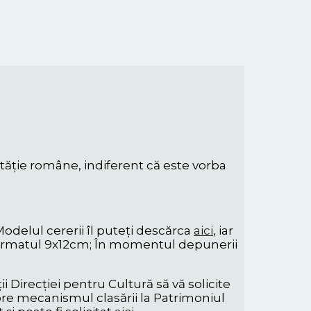
rităție române, indiferent că este vorba
odelul cererii îl puteți descărca
aici
, iar
în formatul 9x12cm; În momentul depunerii
i Direcției pentru Cultură să vă solicite
espre mecanismul clasării la Patrimoniul