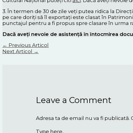
Cultural Național puteți citi
aici
. Dacă aveți nevoie d
3. În termen de 30 de zile veți putea ridica la Direcț
pe care doriți să îl exportați este clasat în Patrimo
punctajul pentru a fi propus spre clasare în urma r
Dacă aveți nevoie de asistență în întocmirea docum
←
Previous Articol
Next Articol
→
Leave a Comment
Adresa ta de email nu va fi publicată.
Type here..