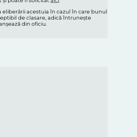
și poate fi solicitat
aici
.
a eliberării acestuia în cazul în care bunul
ceptibil de clasare, adică întrunește
nșează din oficiu.